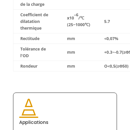
de la charge
–
6
Coefficient de
x10
/℃
dilatation
5.7
(25~1000℃)
thermique
Rectitude
mm
<0,07%
Tolérance de
mm
+0.3~-0.7(≥Φ
l'OD
Rondeur
mm
O<0,5(≥Φ50)

Applications