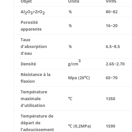
Objet
Unité
VH95
Al
O
+ZrO
％
80~82
2
3
2
Porosité
％
16~20
apparente
Taux
d'absorption
％
6.5~8.5
d'eau
3
Densité
g/cm
2.65~2.70
Résistance à la
Mpa (20℃)
65~70
flexion
Température
maximale
℃
1350
d'utilisation
Température de
départ de
℃ (0,2MPa)
1590
l'adoucissement